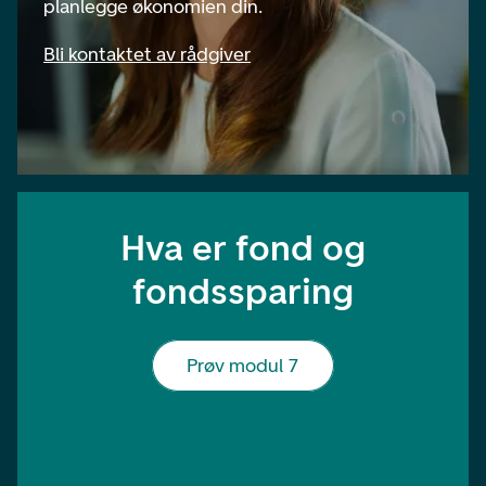
planlegge økonomien din.
Bli kontaktet av rådgiver
Hva er fond og
fondssparing
Prøv modul 7