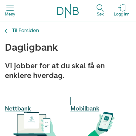
Meny
Søk
Logg inn
Til Forsiden
Dagligbank
Vi jobber for at du skal få en
enklere hverdag.
Nettbank
Mobilbank
D
N
B
M
o
b
i
l
b
a
n
k
D
o
w
n
l
o
a
d