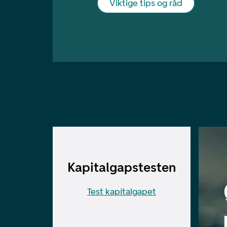
Viktige tips og råd
Kapitalgapstesten
Test kapitalgapet