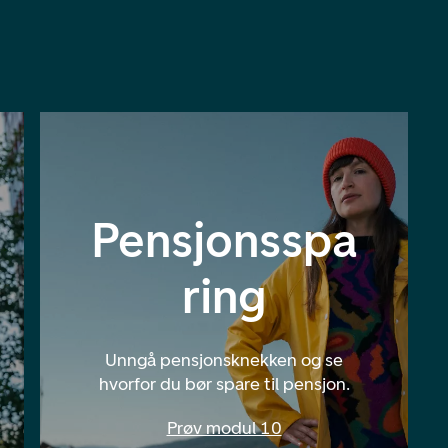
Pensjonsspa
ring
Unngå pensjonsknekken og se
hvorfor du bør spare til pensjon.
Prøv modul 10