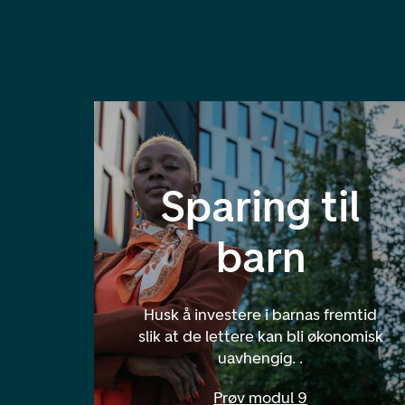
Sparing til
barn
Husk å investere i barnas fremtid
slik at de lettere kan bli økonomisk
uavhengig. .
Prøv modul 9