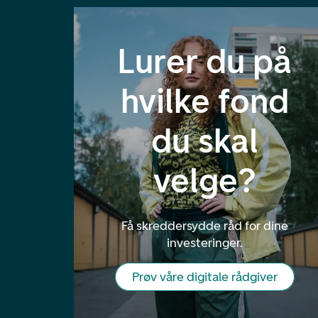
Lurer du på
hvilke fond
du skal
velge?
Få skreddersydde råd for dine
investeringer.
Prøv våre digitale rådgiver