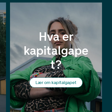
Hva er
kapitalgape
t?
Lær om kapitalgapet