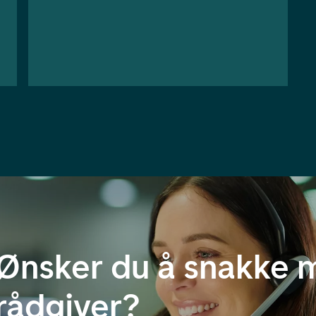
Ønsker du å snakke 
rådgiver?