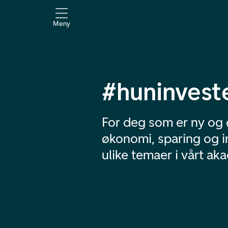
Meny
#huninvest
For deg som er ny og 
økonomi, sparing og 
ulike temaer i vårt ak