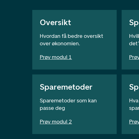
Oversikt
Sp
Hvordan få bedre oversikt
Hvil
over økonomien.
det
Prøv modul 1
Prø
Sparemetoder
Sp
Sparemetoder som kan
Hva
passe deg
spar
Prøv modul 2
Prø