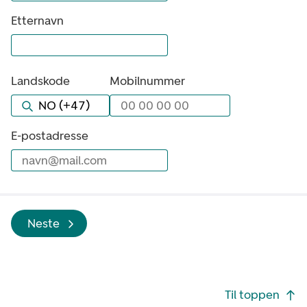
Etternavn
Landskode
Mobilnummer
00 00 00 00
Bla gjennom alternativer, lukk med es
E-postadresse
navn@mail.com
Neste
Footer navigasjon
Til toppen