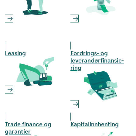
Leasing
Fordrings- og
leverandør­finansie­
ring
Trade finance og
Kapital­innhenting
garantier