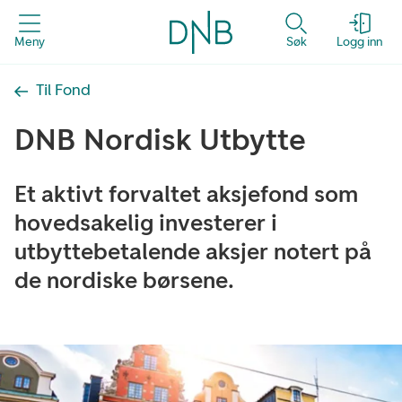
Meny
Søk
Logg inn
Til Fond
DNB Nordisk Utbytte
Et aktivt forvaltet aksjefond som
hovedsakelig investerer i
utbyttebetalende aksjer notert på
de nordiske børsene.