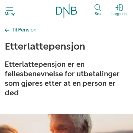
Meny
Søk
Logg inn
Til Pensjon
Etterlattepensjon
Etterlattepensjon er en
fellesbenevnelse for utbetalinger
som gjøres etter at en person er
død