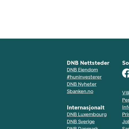
DNB Nettsteder
So
DNB Eiendom
#huninvesterer
DNB Nyheter
Sbanken.no
Vil
Pe
Internasjonalt
In
DNB Luxembourg
Pri
DNB Sverige
Jo
DNB Danmark
Sa