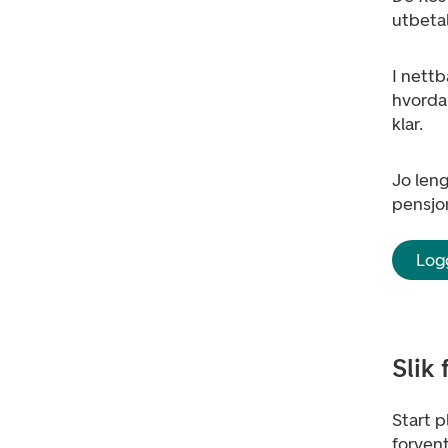
utbetal
I nettb
hvordan
klar.
Jo leng
pensjon
Logg
Slik
Start 
forvent