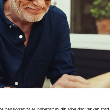
te pensjonsavtaler innbetalt av din arbeidsgiver kan star