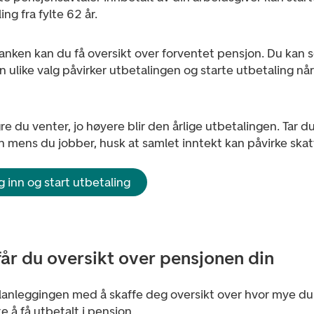
ing fra fylte 62 år.
anken kan du få oversikt over forventet pensjon. Du kan 
 ulike valg påvirker utbetalingen og starte utbetaling når
re du venter, jo høyere blir den årlige utbetalingen. Tar d
 mens du jobber, husk at samlet inntekt kan påvirke skat
 inn og start utbetaling
 får du oversikt over pensjonen din
planleggingen med å skaffe deg oversikt over hvor mye du
e å få utbetalt i pensjon.