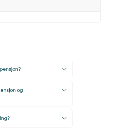
 pensjon?
pensjon og
ling?