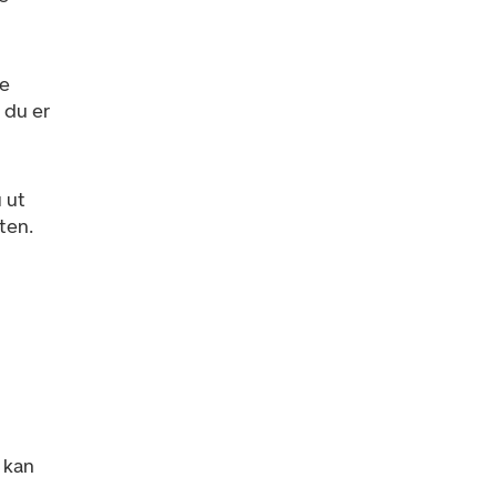
se
 du er
u ut
ten.
 kan