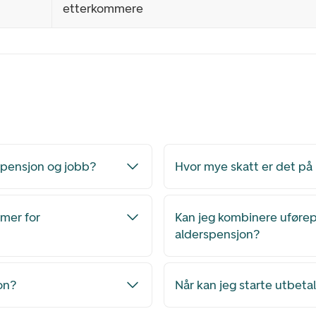
etterkommere
r pensjon og jobb?
Hvor mye skatt er det på
mer for
Kan jeg kombinere uføre
alderspensjon?
on?
Når kan jeg starte utbeta