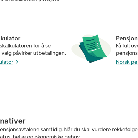
lkulator
Pensjons
kalkulatoren for å se
Få full ov
 valg påvirker utbetalingen.
pensjonsr
ulator
Norsk pe
nativer
 pensjonsavtalene samtidig. Når du skal vurdere rekkefølgen
lstatus, helse og økonomiske behov.