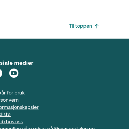
Til toppen
siale medier
kår for bruk
rsonvern
formasjonskapsler
sliste
bb hos oss
mmenlign våre priser på Finansportalen.no