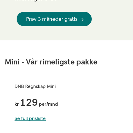
Prøv 3 måneder gratis
Mini - Vår rimeligste pakke
DNB Regnskap Mini
129
kr
per/mnd
Se full prisliste