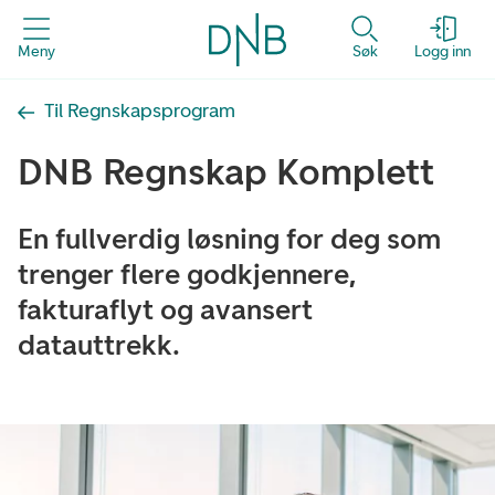
Meny
Søk
Logg inn
Til Regnskapsprogram
DNB Regnskap Komplett
En fullverdig løsning for deg som
trenger flere godkjennere,
fakturaflyt og avansert
datauttrekk.