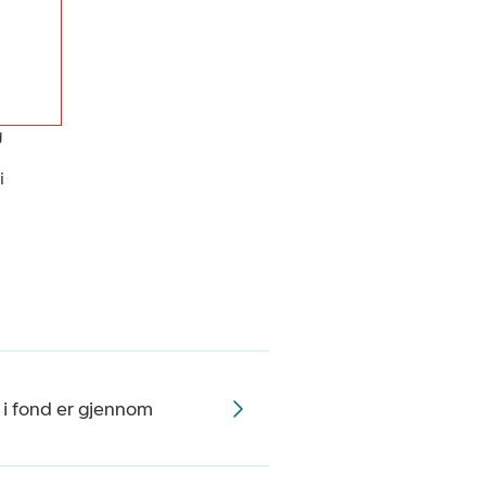
g
i
 i fond er gjennom