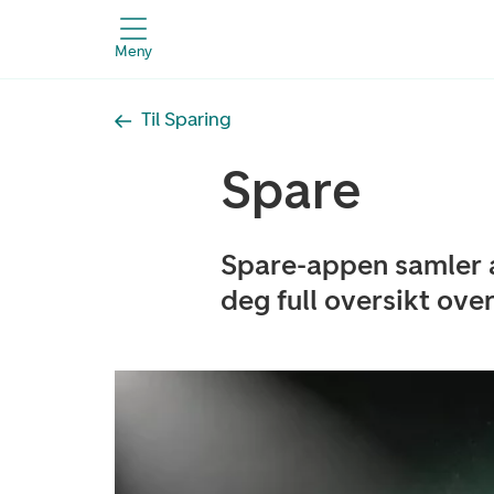
Meny
Til Sparing
Spare
Spare-appen samler al
deg full oversikt ove