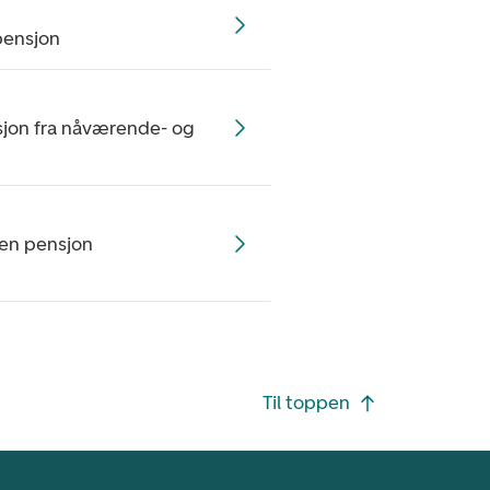
pensjon
jon fra nåværende- og
egen pensjon
Til toppen