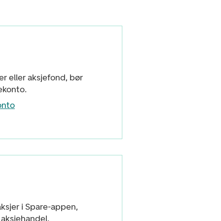
er eller aksjefond, bør
ekonto.
onto
ksjer i Spare-appen,
l aksjehandel.