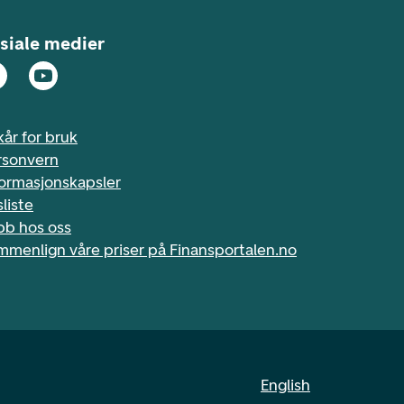
siale medier
kår for bruk
rsonvern
formasjonskapsler
sliste
bb hos oss
mmenlign våre priser på Finansportalen.no
English