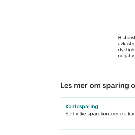
Historis
avkastn
dyktigh
negativ
Les mer om sparing o
Kontosparing
Se hvilke sparekontoer du ka