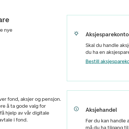
are
ne nye
Aksjesparekonto
Skal du handle aksj
du ha en aksjespar
Bestill aksjesparek
ver fond, aksjer og pensjon.
re å ta gode valg for
Aksjehandel
å hjelp av vår digitale
vtale i fond.
Før du kan handle a
må du ha tilgang ti