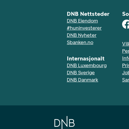
DNB Nettsteder
So
DNB Eiendom
#huninvesterer
DNB Nyheter
Sbanken.no
Vil
Pe
Internasjonalt
In
DNB Luxembourg
Pri
DNB Sverige
Jo
DNB Danmark
Sa