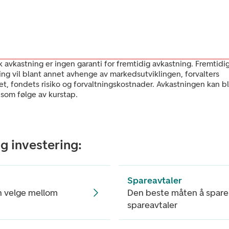
k avkastning er ingen garanti for fremtidig avkastning. Fremtidi
ing vil blant annet avhenge av markedsutviklingen, forvalters
et, fondets risiko og forvaltningskostnader. Avkastningen kan bl
 som følge av kurstap.
g investering:
Spareavtaler
n velge mellom
Den beste måten å spare
spareavtaler