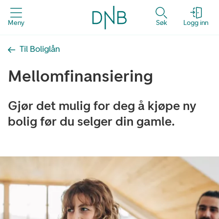
Meny
Søk
Logg inn
Til Boliglån
Mellom­finansiering
Gjør det mulig for deg å kjøpe ny
bolig før du selger din gamle.