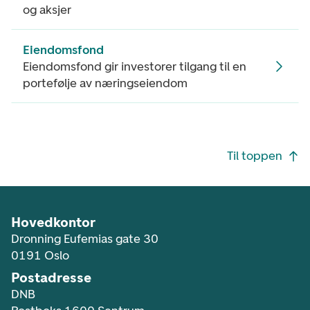
og aksjer
Eiendomsfond
Eiendomsfond gir investorer tilgang til en
portefølje av næringseiendom
Footer navigasjon
Til toppen
Hovedkontor
Dronning Eufemias gate 30
0191 Oslo
Postadresse
DNB