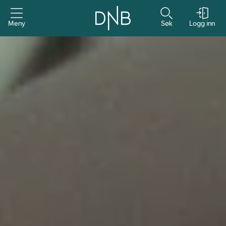
Meny
Søk
Logg inn