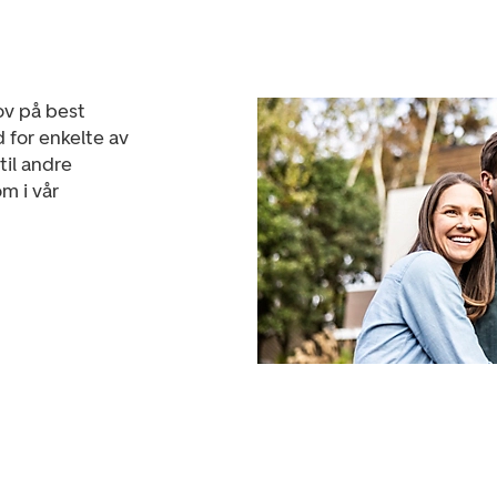
ov på best
d for enkelte av
til andre
m i vår