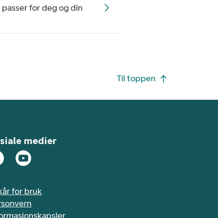
 passer for deg og din
Til toppen
siale medier
kår for bruk
rsonvern
formasjonskapsler