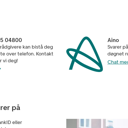
15 04800
Aino
 rådgivere kan bistå deg
Svarer p
e over telefon. Kontakt
døgnet r
r vi deg!
Chat me
urer på
nkID eller