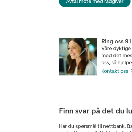
Avtal møte med rådgiver
Ring oss 9
Våre dyktige
med det mest
oss, så hjelpe
Kontakt oss
Finn svar på det du l
Har du spørsmål til nettbank, Ba