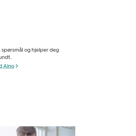
å spørsmål og hjelper deg
undt.
d Aino