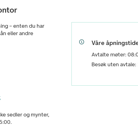
ontor
ning – enten du har
ån eller andre
Våre åpningstid
Avtalte møter: 08:
Besøk uten avtale:
k
ske sedler og mynter,
5:00.