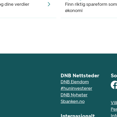
 og dine verdier
Finn riktig spareform som
økonomi
DNB Nettsteder
So
DNB Eiendom
#huninvesterer
DNB Nyheter
Sbanken.no
Vil
Pe
Internasjonalt
In