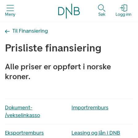
Meny
Søk
Logg inn
Til Finansiering
Prisliste finansiering
Alle priser er oppført i norske
kroner.
Dokument-
Importremburs
/vekselinkasso
Eksportremburs
Leasing og lån i DNB